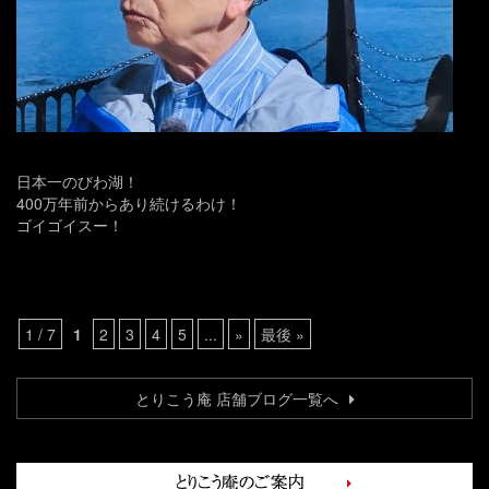
日本一のびわ湖！
400万年前からあり続けるわけ！
ゴイゴイスー！
1 / 7
1
2
3
4
5
...
»
最後 »
とりこう庵 店舗ブログ一覧へ