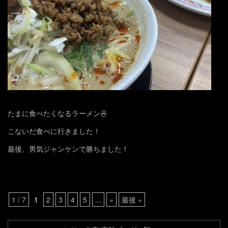
たまに食べたくなるラーメン🍜
こないだ食べに行きました！
最後、男気ジャンケンで勝ちました！
1 / 7
1
2
3
4
5
...
»
最後 »