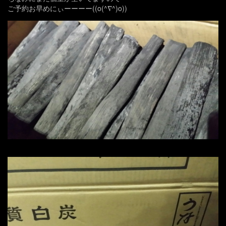
ご予約お早めにぃーーーー((o(^∇^)o))