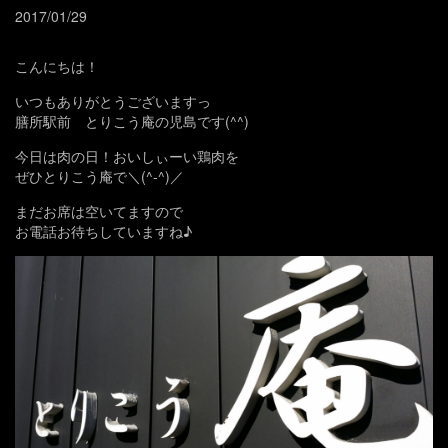
2017/01/29
こんにちは！
いつもありがとうございますっ
膳所駅前 とりこう庵の児島です(^^)
今日は肉の日！おいしぃーい鶏肉を
ぜひとりこう庵で＼(^-^)／
まだお席は空いてますので
お電話お待ちしていますね♪