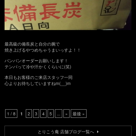
最高級の備長炭と自分の腕で
焼き上げるやつめちゃうまいっすよ！！
バンバンオーダーお願いします！
テンパって冷や汗かくくらいに(笑)
本日もお客様のご来店スタッフ一同
心よりお待ちしていますねm(__)m
1 / 8
1
2
3
4
5
...
»
最後 »
とりこう庵 店舗ブログ一覧へ