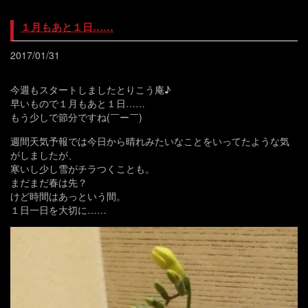
１月もあと１日……
2017/01/31
今週もスタートしましたとりこう庵♪
早いもので１月もあと１日……
もう少しで節分ですね(￣ー￣)
週間天気予報では今日から晴れみたいなことをいってたような気
がしましたが、
寒いし少し雪がチラつくことも。
まだまだ春は先？
けど時間はあっという間。
１日一日を大切に……