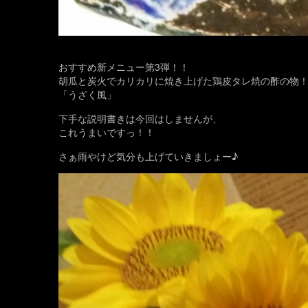
おすすめ新メニュー第3弾！！
胡瓜と炭火でカリカリに焼き上げた鶏皮タレ焼の酢の物
「うざく風」
下手な説明書きは今回はしませんが、
これうまいですっ！！
さぁ雨やけど気分も上げていきましょー♪