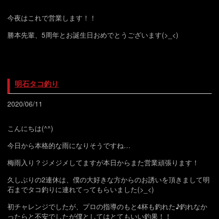
今夜はこれで営業します！！
勝本先輩、5周年とお誕生日おめでとうございます(>_<)
明石タコ釣り
2020/06/11
こんにちは(^^)
今日から本格的な雨になりそうですね…
梅雨入り？ジメジメしてますが本日からまた営業頑張ります！
久しぶりの2連休は、僕の大好きな方からのお誘いを頂きまして明
石までタコ釣りに連れてってもらいました(>_<)
初チャレンジでしたが、プロの指導のもと4杯も釣れた♪釣れなか
ったらと不安でしたが僕としてはとてもいい釣果！！