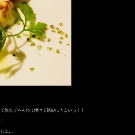
けて炭火でやんわり焼けて絶妙にうまいっ！！
？！
感じに…