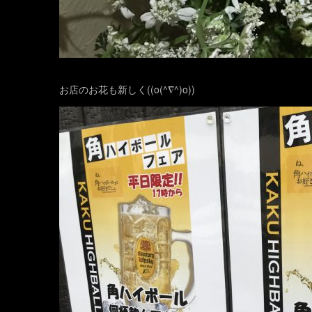
お店のお花も新しく((o(^∇^)o))