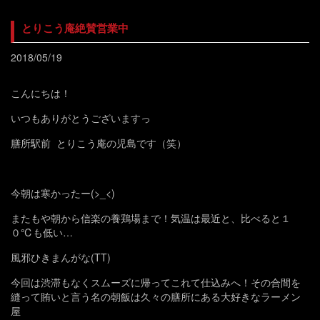
とりこう庵絶賛営業中
2018/05/19
こんにちは！
いつもありがとうございますっ
膳所駅前 とりこう庵の児島です（笑）
今朝は寒かったー(>_<)
またもや朝から信楽の養鶏場まで！気温は最近と、比べると１
０℃も低い…
風邪ひきまんがな(TT)
今回は渋滞もなくスムーズに帰ってこれて仕込みへ！その合間を
縫って賄いと言う名の朝飯は久々の膳所にある大好きなラーメン
屋