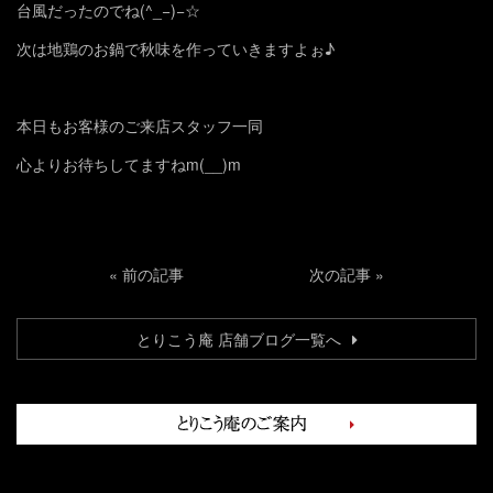
台風だったのでね(^_−)−☆
次は地鶏のお鍋で秋味を作っていきますよぉ♪
本日もお客様のご来店スタッフ一同
心よりお待ちしてますねm(__)m
«
前の記事
次の記事
»
とりこう庵 店舗ブログ一覧へ