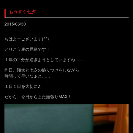
もうすぐ七夕……
2015/06/30
おはよーございます(^^)
とりこう庵の児島です！
１年の半分が過ぎようとしていますね……
昨日、翔太と七夕の飾りつけをしながら
時間って早いなぁと……
１日１日を大切に♪
だから、今日からまた頑張りMAX！