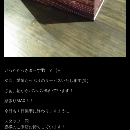
いっただっきまーすΨ(￣∇￣)Ψ
次回、愛情たっぷりのサービスいたします(笑)
さぁ、朝からバンバン動いています！
頑張りMAX！！
今日も１日無事に終わりますように……
スタッフ一同
皆様のご来店お待ちしています！