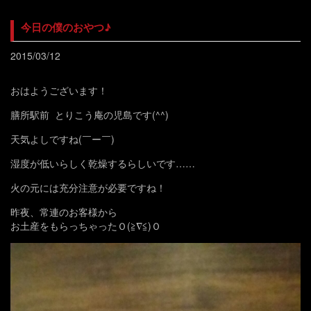
今日の僕のおやつ♪
2015/03/12
おはようございます！
膳所駅前 とりこう庵の児島です(^^)
天気よしですね(￣ー￣)
湿度が低いらしく乾燥するらしいです……
火の元には充分注意が必要ですね！
昨夜、常連のお客様から
お土産をもらっちゃったＯ(≧∇≦)Ｏ