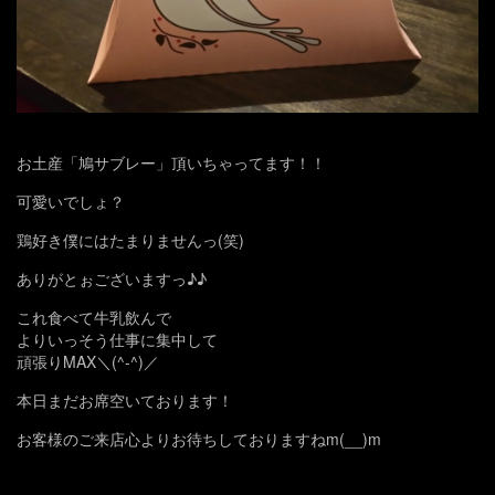
お土産「鳩サブレー」頂いちゃってます！！
可愛いでしょ？
鶏好き僕にはたまりませんっ(笑)
ありがとぉございますっ♪♪
これ食べて牛乳飲んで
よりいっそう仕事に集中して
頑張りMAX＼(^-^)／
本日まだお席空いております！
お客様のご来店心よりお待ちしておりますねm(__)m