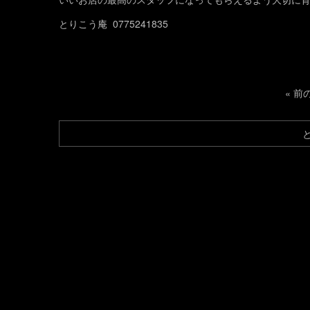
とりこう庵 0775241835
«
前