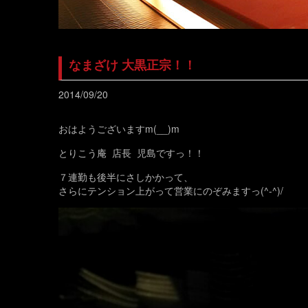
なまざけ 大黒正宗！！
2014/09/20
おはようございますm(__)m
とりこう庵 店長 児島ですっ！！
７連勤も後半にさしかかって、
さらにテンション上がって営業にのぞみますっ(^-^)/