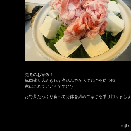
先週のお家鍋！
豚肉盛り込めきれず煮込んでから沈むのを待つ鍋。
家はこれでいいんです(^^)
お野菜たっぷり食べて身体を温めて寒さを乗り切りまし
«
前