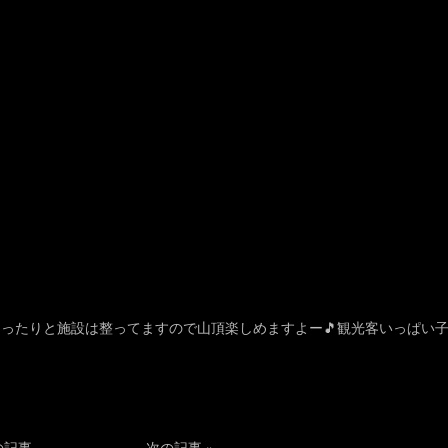
ったりと施設は整ってますので山頂楽しめますよー🎵観光客いっぱい
の記事
次の記事
»