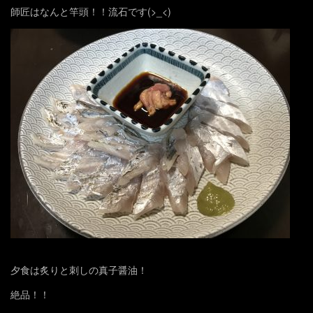
師匠はなんと竿頭！！流石です(>_<)
夕食は炙りと刺しの真子醤油！
絶品！！