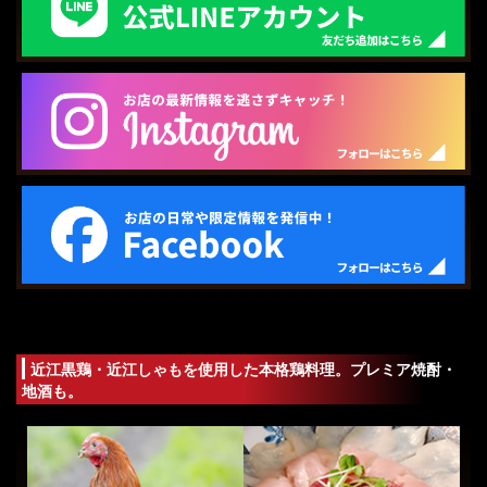
近江黒鶏・近江しゃもを使用した本格鶏料理。プレミア焼酎・
地酒も
。