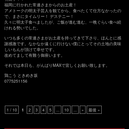
福岡に行かれた常連さまからのお土産！
アメトークの明太子芸人を観てから、食べたくて仕方なかったの
で、まさにタイムリー！ デステニー！
久々に明太子食べましたが、ご飯が進む進む、一晩ぐらい食べ続
けれる勢いでした。
いつも多くの常連さまがお土産を持ってきて下さり、ほんとに感
謝感激です。なかなか遠くに行けない僕にとってその土地の美味
しいもんが頂けて幸せです。
改めてまして有難う御座います。
それでは本日も、がんばりMAXで宜しくお願い致します。
鶏こう ときめき坂
0775251156
1 / 10
1
2
3
4
5
...
10
...
»
最後 »