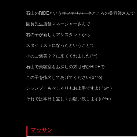
石山のRIDEという
サファリパーク
ところの美容師さんで
園長先生
店舗マネージャーさんで
右の子が新しくアシスタントから
スタイリストになったということで
そのご褒美？？に来てくれました(^^)
石山で美容室をお探しの方はぜひRIDEで
この子を指名してあげてください(o^^o)
シャンプーもべしゃりもお上手ですよ( ^ω^ )
それでは本日も宜しくお願い致します(o^^o)
マッサン