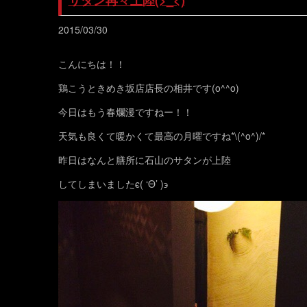
サタン再々上陸(>_<)
2015/03/30
こんにちは！！
鶏こうときめき坂店店長の相井です(o^^o)
今日はもう春爛漫ですねー！！
天気も良くて暖かくて最高の月曜ですね*\(^o^)/*
昨日はなんと膳所に石山のサタンが上陸
してしまいましたϵ( ‘Θ’ )϶