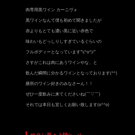
肉専用黒ワイン カーニヴォ
黒ワインなんて僕も初めて聞きましたが
赤よりもとても濃い黒に近い赤色で
味わいもどっしりしすぎているぐらいの
フルボディーとなっています*\(^o^)/*
さすがこれは肉にあうワインやな、と
飲んだ瞬間に分かるワインとなっております(^^)
膳所のワイン好きのみなさーん！！
ぜひ一度飲みに来てくださいね(￣▽￣)
それでは本日も宜しくお願い致します(o^^o)