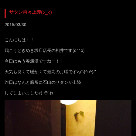
サタン再々上陸(>_<)
2015/03/30
こんにちは！！
鶏こうときめき坂店店長の相井です(o^^o)
今日はもう春爛漫ですねー！！
天気も良くて暖かくて最高の月曜ですね*\(^o^)/*
昨日はなんと膳所に石山のサタンが上陸
してしまいましたϵ( ‘Θ’ )϶