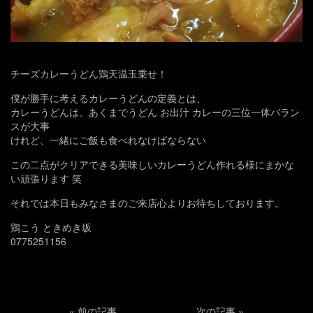
チーズカレーうどん鶏天温玉乗せ！
僕が勝手に考えるカレーうどんの定義とは、
カレーうどんは、あくまでうどん お出汁 カレーの三位一体バラン
スが大事
けれど、一緒にご飯も食べれなけばならない
この二点がクリアできる美味しいカレーうどん作れる様にまかな
い頑張ります 笑
それでは本日もみなさまのご来店心よりお待ちしております。
鶏こう ときめき坂
0775251156
«
前の記事
次の記事
»