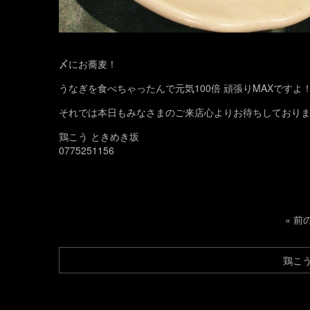
〆にお蕎麦！
うなぎを食べちゃったんで元気100倍 頑張りMAXですよ
それでは本日もみなさまのご来店心よりお待ちしており
鶏こう ときめき坂
0775251156
«
前
鶏こ