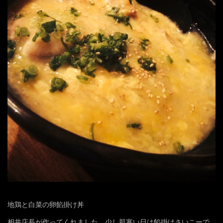
地鶏と白菜の卵餡掛け丼
相井店長が作ってくれました。少し肌寒い日は餡掛けさいこーで