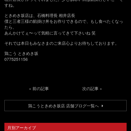
すね。
ときめき坂店は、石橋料理長 相井店長
僕と三者三様の餡掛け丼をお作りできるので、もし食べたくなっ
たら、
あんかけてぇ〜って気軽に言ってきて下さいね 笑
それでは本日もみなさまのご来店心よりお待ちしております。
鶏こう ときめき坂
0775251156
«
前の記事
次の記事
»
鶏こうときめき坂店 店舗ブログ一覧へ
月別アーカイブ