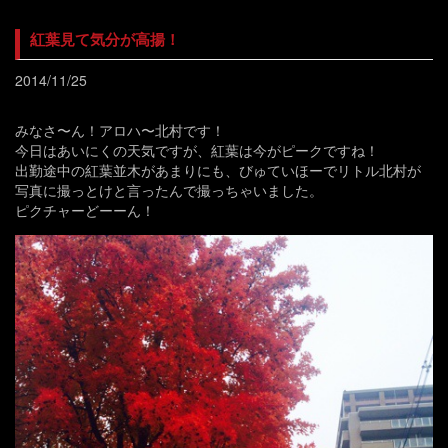
紅葉見て気分が高揚！
2014/11/25
みなさ〜ん！アロハ〜北村です！
今日はあいにくの天気ですが、紅葉は今がピークですね！
出勤途中の紅葉並木があまりにも、びゅていほーでリトル北村が
写真に撮っとけと言ったんで撮っちゃいました。
ピクチャーどーーん！