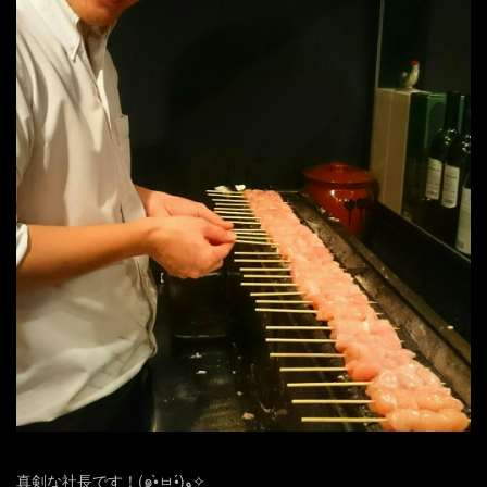
真剣な社長です！(๑•̀ㅂ•́)و✧