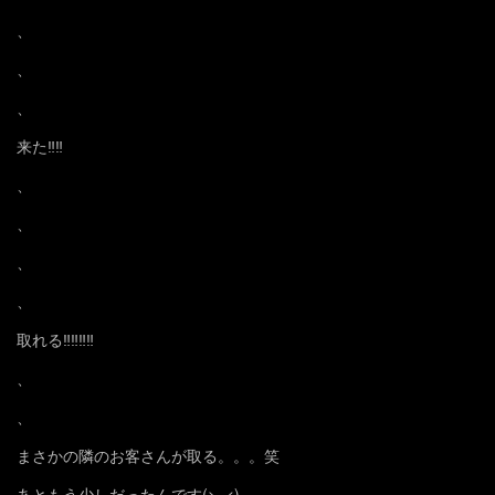
、
、
、
来た‼️‼️
、
、
、
、
取れる‼️‼️‼️‼️
、
、
まさかの隣のお客さんが取る。。。笑
あともう少しだったんです(>_<)