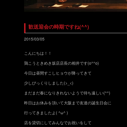
歓送迎会の時期ですね(^^)
2015/03/05
こんにちは！！
鶏こうときめき坂店店長の相井です(o^^o)
今日は昼間すこしヒョウが降ってきて
少しびっくりしました(>_<)
まだまだ春になりきれないようで待ち遠しい(^^)
昨日はお休みを頂いて大阪まで友達の誕生日会に
行ってきましたよ( ^ω^ )
店を貸切にしてみんなでお祝いをして