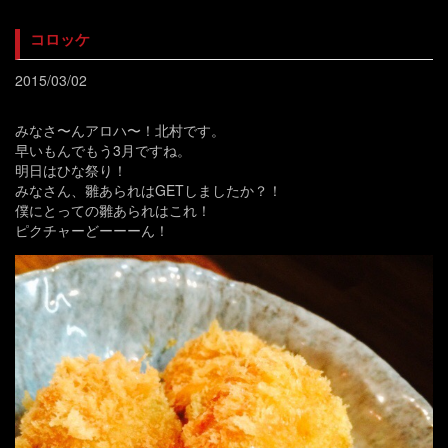
コロッケ
2015/03/02
みなさ〜んアロハ〜！北村です。
早いもんでもう3月ですね。
明日はひな祭り！
みなさん、雛あられはGETしましたか？！
僕にとっての雛あられはこれ！
ピクチャーどーーーん！