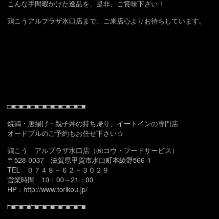
こんな手間暇かけた逸品を、是非、ご賞味下さい！
鶏こうアルプラザ水口店まで、ご来店心よりお待ちしています。
□■□■□■□■□■□■□■□■□■□■
焼鶏・唐揚げ・親子丼の持ち帰り、イートインの専門店
オードブルのご予約もお任せ下さい☆
鶏こう アルプラザ水口店（㈱コウ・フードサービス）
〒528-0037 滋賀県甲賀市水口町本綾野566-1
TEL ０７４８－６２－３０２９
営業時間 10：00～21：00
HP：http://www.torikou.jp/
□■□■□■□■□■□■□■□■□■□■