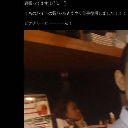
頑張ってますよ(*´ω｀*)
うちのバイトの藪ﾁｬﾝもようやく仕事復帰しました！！！
ピクチャーどーーーーん！