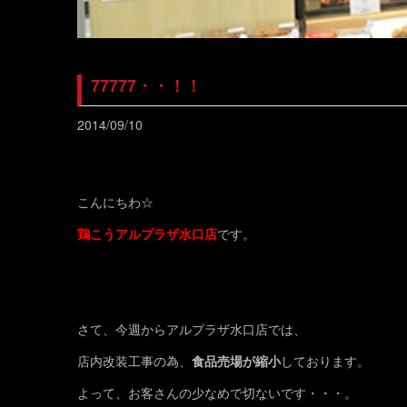
77777・・！！
2014/09/10
こんにちわ☆
鶏こうアルプラザ水口店
です。
さて、今週からアルプラザ水口店では、
店内改装工事の為、
食品売場が縮小
しております。
よって、お客さんの少なめで切ないです・・・。