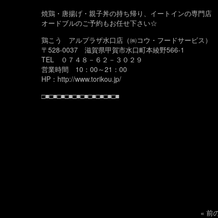
焼鶏・唐揚げ・親子丼の持ち帰り、イートインの専門店
オードブルのご予約もお任せ下さい☆
鶏こう アルプラザ水口店（㈱コウ・フードサービス）
〒528-0037 滋賀県甲賀市水口町本綾野566-1
TEL ０７４８－６２－３０２９
営業時間 10：00～21：00
HP：http://www.torikou.jp/
□■□■□■□■□■□■□■□■□■□■
«
前